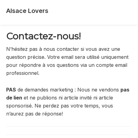
Skip
Skip
Skip
Alsace Lovers
to
to
to
Pour
main
primary
footer
réveiller
content
sidebar
Contactez-nous!
vos
sens
N’hésitez pas à nous contacter si vous avez une
en
question précise. Votre email sera utilisé uniquement
Alsace
pour répondre à vos questions via un compte email
-
professionnel.
Le
blog
PAS
de demandes marketing : Nous ne vendons
pas
de
de lien
et ne publions ni article invité ni article
Claire
sponsorisé. Ne perdez pas votre temps, vous
et
n’aurez pas de réponse!
Manu